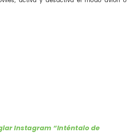
viles, activa y desactiva el modo avión o
glar Instagram “Inténtalo de